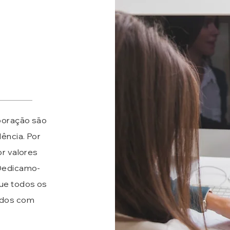
boração são
lência. Por
or valores
Dedicamo-
que todos os
ados com