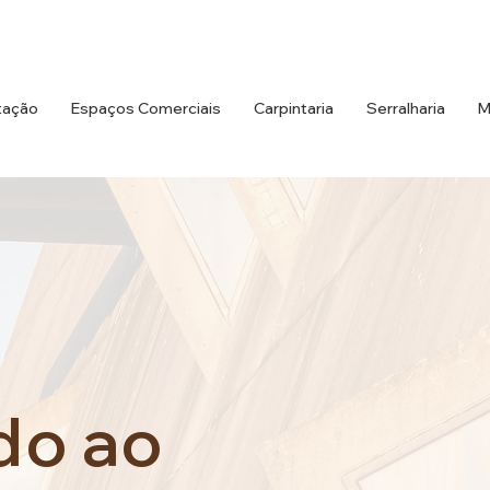
tação
Espaços Comerciais
Carpintaria
Serralharia
M
do ao