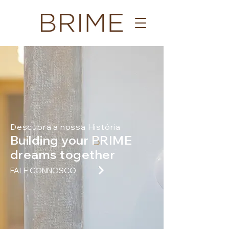
Descubra a nossa História
Building your PRIME
B
dreams together
FALE CONNOSCO