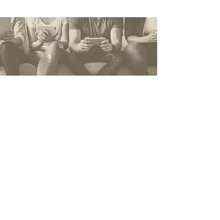
Estamos a um clique
de começar o seu
projeto. Fale connosco.
Nome
*